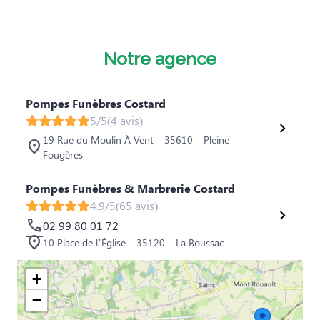
Notre agence
Pompes Funèbres Costard
5/5
(4 avis)
19 Rue du Moulin À Vent – 35610 – Pleine-
Fougères
Pompes Funèbres & Marbrerie Costard
4.9/5
(65 avis)
02 99 80 01 72
10 Place de l’Église – 35120 – La Boussac
+
−