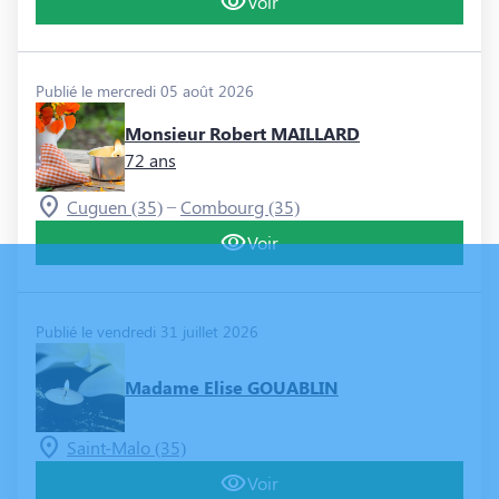
Voir
Publié le mercredi 05 août 2026
Monsieur Robert MAILLARD
72 ans
–
Cuguen (35)
Combourg (35)
Voir
Publié le vendredi 31 juillet 2026
Madame Elise GOUABLIN
Saint-Malo (35)
Voir