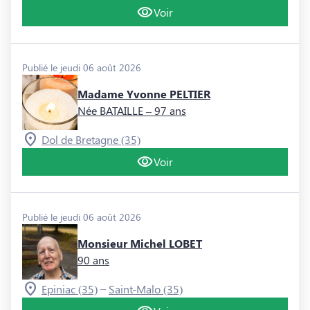
Voir
Publié le jeudi 06 août 2026
Madame Yvonne PELTIER
Née BATAILLE
– 97 ans
Dol de Bretagne (35)
Voir
Publié le jeudi 06 août 2026
Monsieur Michel LOBET
90 ans
–
Epiniac (35)
Saint-Malo (35)