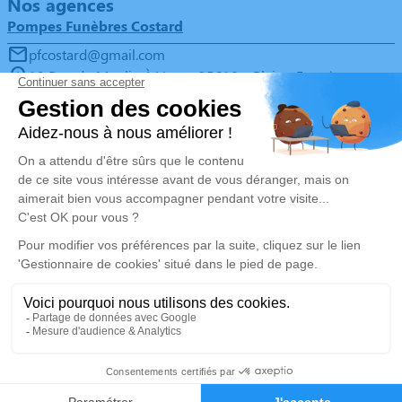
Nos agences
Pompes Funèbres Costard
pfcostard@gmail.com
19 Rue du Moulin À Vent – 35610 – Pleine-Fougères
5/5 – 4 avis
Pompes Funèbres & Marbrerie Costard
02 99 80 01 72
pfcostard@gmail.com
10 Place de l'Église – 35120 – La Boussac
4.9/5 – 65 avis
Nos Services
Liens utiles
Organiser des obsèques
Avis de décès
Monuments funéraires
Demande de rendez-vous en
agence
Services aux familles
Nos réseaux sociaux
Mentions légales
02 99 80 01 72
Demande de devis