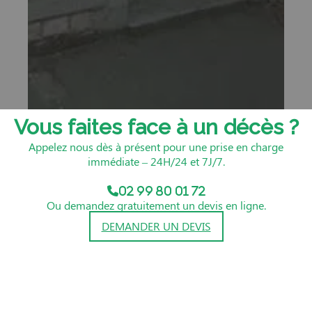
Vous faites face à un décès ?
Appelez nous dès à présent pour une prise en charge
immédiate – 24H/24 et 7J/7.
02 99 80 01 72
Ou demandez gratuitement un devis en ligne.
DEMANDER UN DEVIS