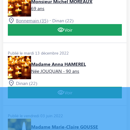
Monsieur Michel MOREAUX
69 ans
-
Bonnemain (35)
Dinan (22)
Voir
Publié le mardi 13 décembre 2022
Madame Anna HAMEREL
Née JOUQUAN
- 90 ans
Dinan (22)
Voir
Publié le vendredi 03 juin 2022
Madame Marie-Claire GOUSSE