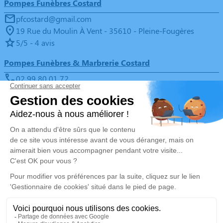
Pompes Funèbres Costard
pfcostard@gmail.com
19 Rue du Moulin À Vent - 35610 - Pleine-Fougères
5/5 - 4 avis
Pompes Funèbres & Marbrerie Costard
02 99 80 01 72
pfcostard@gmail.com
10 Place de l'Église - 35120 - La Boussac
4.9/5 - 65 avis
Nos Services
Liens utiles
Organiser des obsèques
Avis de décès
Monuments funéraires
Demande de rendez-vous en
agence
Services aux familles
Nos réseaux sociaux
Mentions légales
Politique de traitement des données personnelles