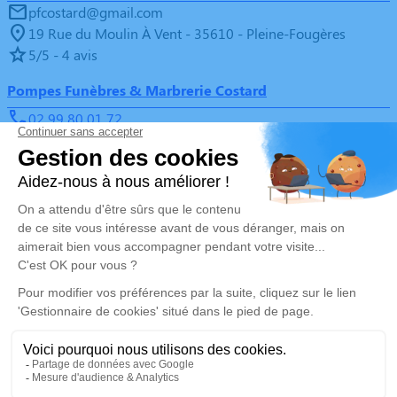
pfcostard@gmail.com
19 Rue du Moulin À Vent - 35610 - Pleine-Fougères
5/5 - 4 avis
Pompes Funèbres & Marbrerie Costard
02 99 80 01 72
pfcostard@gmail.com
10 Place de l'Église - 35120 - La Boussac
4.9/5 - 65 avis
Nos Services
Liens utiles
Organiser des obsèques
Avis de décès
Monuments funéraires
Demande de rendez-vous en
agence
Services aux familles
Nos réseaux sociaux
Mentions légales
Politique de traitement des données personnelles
Politique d’utilisation des cookies