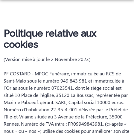
ORGANISER DES OBSÈQUES
PRÉVOIR SES OBSÈQUES
MONUMENTS FUNÉRAIRES
Politique relative aux
NOS AGENCES
cookies
NOTRE CHAMBRE FUNERAIRE
AGENCE – POMPES FUNÈBRES COSTARD – LA BOUSSAC – ILLE-ET-
(Version mise à jour le 2 Novembre 2023)
SERVICES AUX FAMILLES
AGENCE – POMPES FUNÈBRES COSTARD – PLEINE-FOUGÈRES
ESPACES HOMMAGES
PF COSTARD - MPOC Funéraire, immatriculée au RCS de
Saint-Malo sous le numéro 949 843 981 et immatriculée à
l'Orias sous le numéro 07023541, dont le siège social est
situé 10 Place de l'église, 35120 La Boussac, représentée par
Maxime Paboeuf, gérant. SARL, Capital social 10000 euros.
Numéro d'habilitation 22-35-4-001 délivrée par le Préfet de
l'Ille-et-Vilaine située au 3 Avenue de la Préfecture, 35000
Rennes. Numéro de TVA intra : FR09949843981, (ci-après «
nous » ou « nos ») utilise des cookies pour améliorer son site