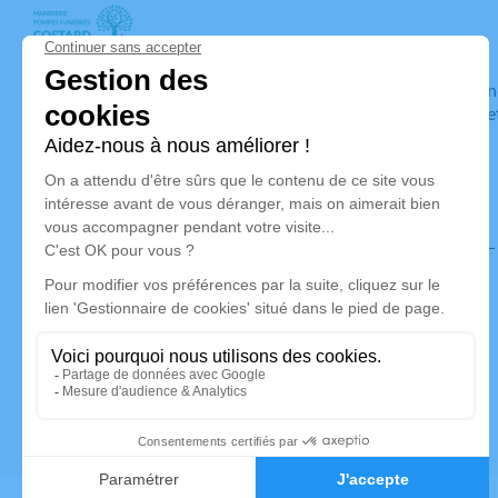
Pompes Funèbres Costard
Nos équipes vous aident à honorer la mémoire de la personn
son souvenir dans le respect de ses volontés, de ses valeurs 
son dernier voyage.
Nos agences
Pompes Funèbres Costard
pfcostard@gmail.com
19 Rue du Moulin À Vent - 35610 - Pleine-Fougères
5/5 - 4 avis