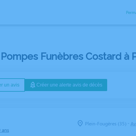
Perm
NÉRAIRES
NOS AGENCES
NOTRE CHAMBRE FUNERAIRE
SERVICES A
 Pompes Funèbres Costard à P
r un avis
Créer une alerte avis de décès
-
Plein-Fougères (35)
Av
0 ans