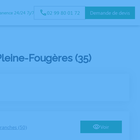
02 99 80 01 72
Demande de devis
anence 24/24 7j/7
UX FAMILLES
ESPACES HOMMAGES
leine-Fougères (35)
Voir
ranches (50)