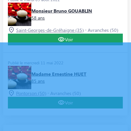
Monsieur Bruno GOUABLIN
58 ans
-
Saint-Georges-de-Gréhaigne (35)
Avranches (50)
Voir
Publié le mercredi 11 mai 2022
Madame Ernestine HUET
85 ans
-
Pontorson (50)
Avranches (50)
Voir