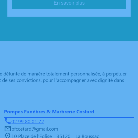
En savoir plus
e défunte de manière totalement personnalisée, à perpétuer
et de ses convictions, pour l’accompagner avec dignité dans
Pompes Funèbres & Marbrerie Costard
02 99 80 01 72
pfcostard@gmail.com
10 Place de l'Église – 35120 – La Boussac