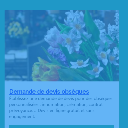
Demande de devis obsèques
Établissez une demande de devis pour des obsèques
personnalisées : inhumation, crémation, contrat
prévoyance… Devis en ligne gratuit et sans
engagement.