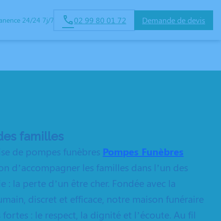
02 99 80 01 72
Demande de devis
anence 24/24 7j/7
UX FAMILLES
ESPACES HOMMAGES
des familles
prise de pompes funèbres
Pompes Funèbres
on d’accompagner les familles dans l’un des
e : la perte d’un être cher. Fondée avec la
ain, discret et efficace, notre maison funéraire
ortes : le respect, la dignité et l’écoute. Au fil