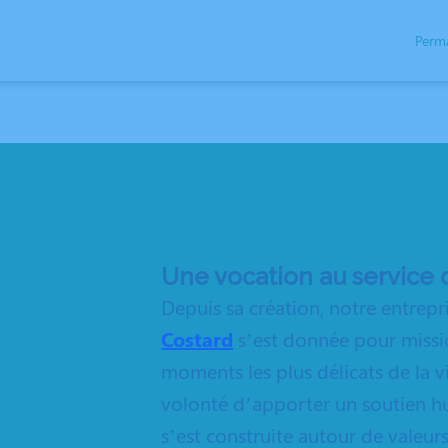
Perm
NÉRAIRES
NOS AGENCES
NOTRE CHAMBRE FUNERAIRE
SERVICES A
Une vocation au service 
Depuis sa création, notre entre
Costard
s’est donnée pour missi
moments les plus délicats de la vi
volonté d’apporter un soutien hum
s’est construite autour de valeurs f