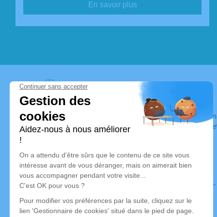
En savoir plus
Pompes Funèbres Costard
Nos équipes vous aident à honorer la mémoire de la personn
son souvenir dans le respect de ses volontés, de ses valeurs 
son dernier voyage.
Nos agences
Pompes Funèbres Costard
pfcostard@gmail.com
19 Rue du Moulin À Vent – 35610 – Pleine-Fougères
5/5 – 4 avis