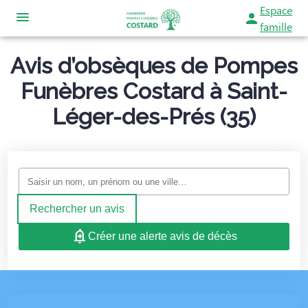
Espace
famille
ORGANISER DES OBSÈQUES
Avis d’obsèques de Pompes
PRÉVOIR SES OBSÈQUES
Funèbres Costard à Saint-
MONUMENTS FUNÉRAIRES
Léger-des-Prés (35)
NOS AGENCES
NOTRE CHAMBRE FUNERAIRE
AGENCE – POMPES FUNÈBRES COSTARD – LA BOUSSAC – ILLE-ET-
SERVICES AUX FAMILLES
AGENCE – POMPES FUNÈBRES COSTARD – PLEINE-FOUGÈRES
ESPACES HOMMAGES
Rechercher un avis
Créer une alerte avis de décès