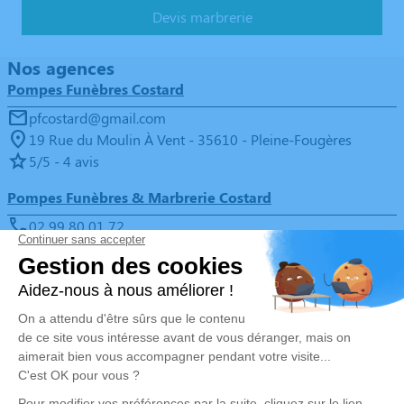
Devis marbrerie
Nos agences
Pompes Funèbres Costard
pfcostard@gmail.com
19 Rue du Moulin À Vent - 35610 - Pleine-Fougères
5/5 - 4 avis
Pompes Funèbres & Marbrerie Costard
02 99 80 01 72
pfcostard@gmail.com
10 Place de l'Église - 35120 - La Boussac
4.9/5 - 65 avis
Nos Services
Liens utiles
Organiser des obsèques
Avis de décès
Monuments funéraires
Demande de rendez-vous en
agence
Services aux familles