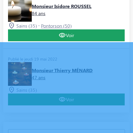
Monsieur Isidore ROUSSEL
84 ans
-
Sains (35)
Pontorson (50)
Voir
Publié le jeudi 19 mai 2022
Monsieur Thierry MÉNARD
47 ans
Sains (35)
Voir