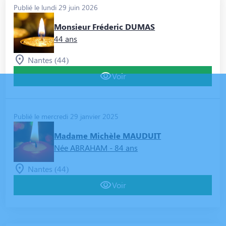
Publié le lundi 29 juin 2026
Monsieur Fréderic DUMAS
44 ans
Nantes (44)
Voir
Publié le mercredi 29 janvier 2025
Madame Michèle MAUDUIT
Née ABRAHAM
- 84 ans
Nantes (44)
Voir