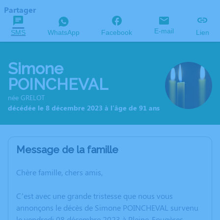
Partager
E-mail
SMS
WhatsApp
Facebook
Lien
Simone
POINCHEVAL
née GRELOT
décédée le 8 décembre 2023 à l'âge de 91 ans
Message de la famille
Chère famille, chers amis,
C’est avec une grande tristesse que nous vous
annonçons le décès de Simone POINCHEVAL survenu
le vendredi 08 décembre 2023 à Pleine-Fougères.