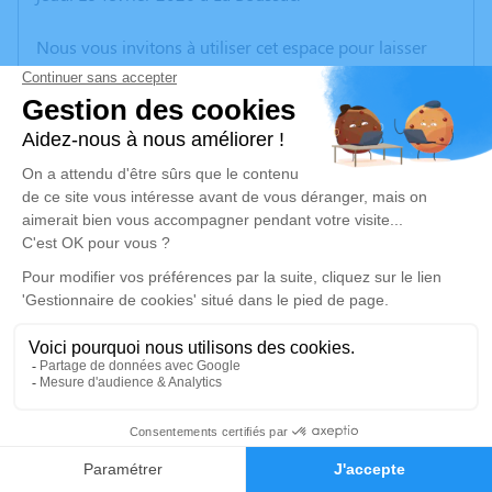
Nous vous invitons à utiliser cet espace pour laisser
vos condoléances, partager des photos souvenirs, une
anecdote ou exprimer vos pensées à travers des
poèmes ou des textes. Cet endroit est un lieu
d'expression dédié à honorer la mémoire de Robert
BEGNENE.
Un service de plantation d’arbre hommage est
disponible ici
.
Je rends hommage
Cérémonie religieuse
mercredi 25 février 2026 à 10h30
13
Église Saint Martin de Baguer-Pican
Chemin du Docteur Gringoire / Place de l'Église
Faire-part
Hommages
35120 Baguer-Pican