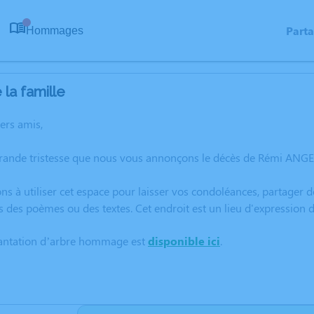
Part
Hommages
0
la famille
hers amis,
grande tristesse que nous vous annonçons le décès de Rémi ANGE
ns à utiliser cet espace pour laisser vos condoléances, partager
s des poèmes ou des textes. Cet endroit est un lieu d'expressio
lantation d’arbre hommage est
disponible ici
.