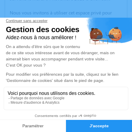
Nous vous invitons à utiliser cet espace privé pour
laisser vos condoléances, partager des photos
souvenirs, une anecdote ou exprimer vos pensées à
travers des poèmes ou des textes. Cet endroit est un
lieu d'expression dédié à honorer la mémoire de
Rachelle LLORENS-VERMET.
Un service de plantation d’arbre hommage est
disponible ici
.
Je rends hommage
Cérémonie civile
vendredi 07 novembre 2025 à 10h00
3
Crématorium de Saint-Malo
31 Rue Louis Chopier
Faire-part
Hommages
35400 Saint-Malo