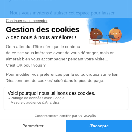
Nous vous invitons à utiliser cet espace pour laisser
vos condoléances, partager des photos souvenirs, une
anecdote ou exprimer vos pensées à travers des
poèmes ou des textes. Cet endroit est un lieu
d'expression dédié à honorer la mémoire de Paulette
GUÉNERAIS.
Un service de plantation d’arbre hommage est
disponible ici
.
Je rends hommage
Cérémonie religieuse
lundi 07 octobre 2024 à 10h30
4
Église Saint Pierre de Mont-Dol
Place de l'Église / Rue de l'Église Saint-Pierre
Faire-part
Hommages
35120 Mont-Dol