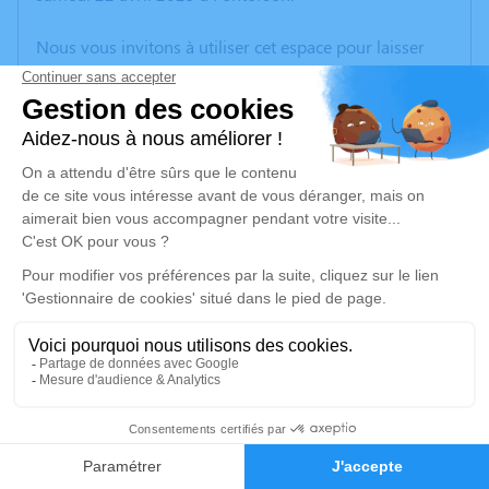
Nous vous invitons à utiliser cet espace pour laisser
vos condoléances, partager des photos souvenirs, une
anecdote ou exprimer vos pensées à travers des
poèmes ou des textes. Cet endroit est un lieu
d'expression dédié à honorer la mémoire de Maurice
PLESSIS.
Un service de plantation d’arbre hommage est
disponible ici
.
Je rends hommage
Cérémonie religieuse
mercredi 26 avril 2023 à 14h30
5
Cimetiere de Roz-sur-Couesnon
36 Rue de Malchat
Faire-part
Hommages
35610 Roz-sur-Couesnon