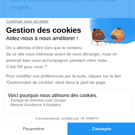
Fougères.
Nous vous invitons à utiliser cet espace pour laisser
vos condoléances, partager des photos souvenirs, une
anecdote ou exprimer vos pensées à travers des
poèmes ou des textes. Cet endroit est un lieu
d'expression dédié à honorer la mémoire de Marie
Amélie Anne-Marie FAUVEL.
Un service de plantation d’arbre hommage est
disponible ici
.
Je rends hommage
Cérémonie religieuse
1
mardi 28 juin 2022 à 14h30
Église Saint Martin de Tours de Pleine-
Faire-part
Hommages
Fougères