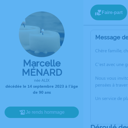
Faire-part
Message de 
Chère famille, c
Marcelle
C’est avec une 
MÉNARD
Nous vous invito
née ALIX
pensées à traver
décédée le 14 septembre 2023 à l'âge
de 90 ans
Un service de p
Je rends hommage
Déroulé de