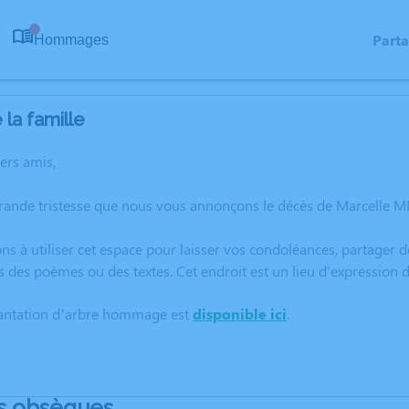
Part
Hommages
0
la famille
hers amis,
grande tristesse que nous vous annonçons le décès de Marcelle 
ns à utiliser cet espace pour laisser vos condoléances, partager
s des poèmes ou des textes. Cet endroit est un lieu d'expressio
lantation d’arbre hommage est
disponible ici
.
s obsèques