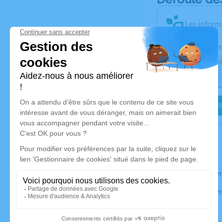
Les inform
Activez une aler
Recevoir une aler
Je veux êtr
Information
Information