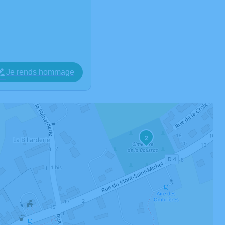
Je rends hommage
2