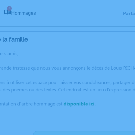
2
Part
Hommages
la famille
hers amis,
grande tristesse que nous vous annonçons le décès de Louis RIC
ns à utiliser cet espace pour laisser vos condoléances, partager
s des poèmes ou des textes. Cet endroit est un lieu d'expressio
lantation d’arbre hommage est
disponible ici
.