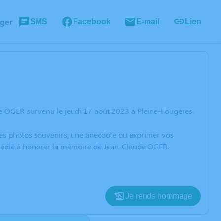
ager
SMS
Facebook
E-mail
Lien
e OGER survenu le jeudi 17 août 2023 à Pleine-Fougères.
 des photos souvenirs, une anecdote ou exprimer vos
n dédié à honorer la mémoire de Jean-Claude OGER.
Je rends hommage