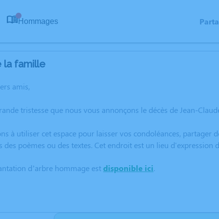
Part
Hommages
0
la famille
hers amis,
grande tristesse que nous vous annonçons le décès de Jean-Claud
ns à utiliser cet espace pour laisser vos condoléances, partager
s des poèmes ou des textes. Cet endroit est un lieu d'expressio
lantation d’arbre hommage est
disponible ici
.