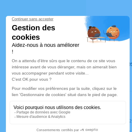
Déroulé de
Le mardi 2
Église Sain