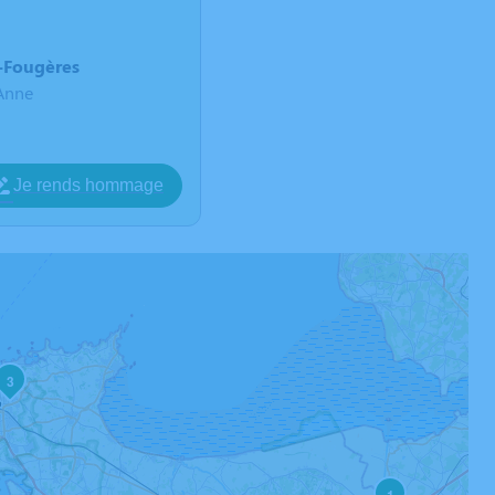
e-Fougères
Anne
Je rends hommage
3