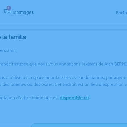
5
Part
Hommages
la famille
hers amis,
rande tristesse que nous vous annonçons le décès de Jean BERNIE
ns à utiliser cet espace pour laisser vos condoléances, partager
s des poèmes ou des textes. Cet endroit est un lieu d'expression
lantation d’arbre hommage est
disponible ici
.