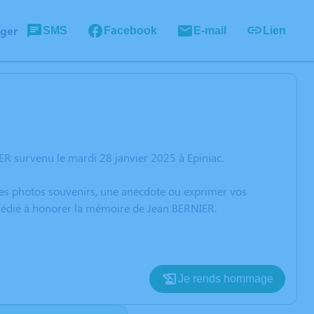
ager
SMS
Facebook
E-mail
Lien
R survenu le mardi 28 janvier 2025 à Epiniac.
 des photos souvenirs, une anecdote ou exprimer vos
 dédié à honorer la mémoire de Jean BERNIER.
Je rends hommage