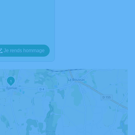
Je rends hommage
1