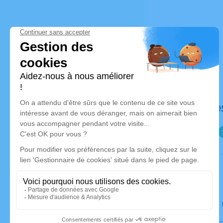
Déroulé de
Le lundi 03
Église d'Épi