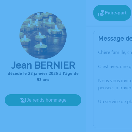
Faire-part
Message de 
Chère famille, c
Jean BERNIER
C’est avec une g
décédé le 28 janvier 2025 à l'âge de
93 ans
Nous vous invito
pensées à traver
Je rends hommage
Un service de p