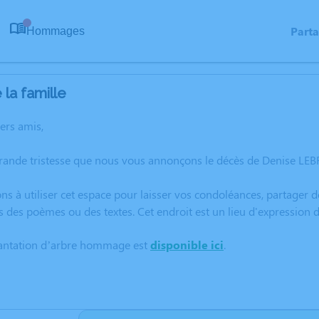
Part
Hommages
0
la famille
hers amis,
rande tristesse que nous vous annonçons le décès de Denise LEB
ns à utiliser cet espace pour laisser vos condoléances, partager
s des poèmes ou des textes. Cet endroit est un lieu d'expression
lantation d’arbre hommage est
disponible ici
.