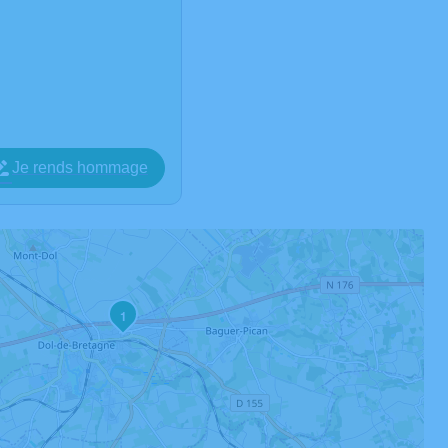
Je rends hommage
1