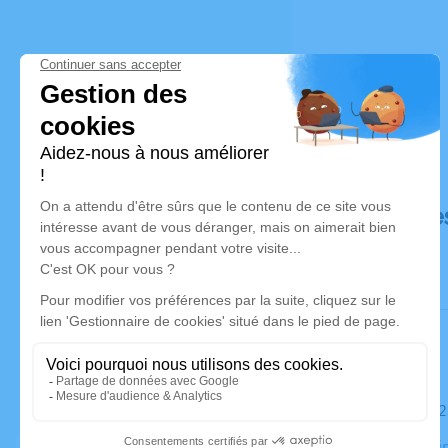
Déroulé de
Le samedi 
Église d'Épi