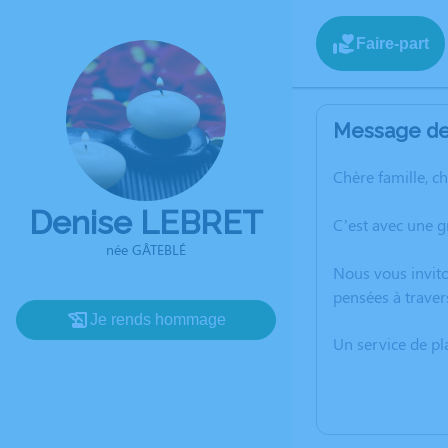
Faire-part
Message de 
Chère famille, c
Denise LEBRET
C’est avec une g
née GÂTEBLÉ
Nous vous invito
pensées à traver
Je rends hommage
Un service de p