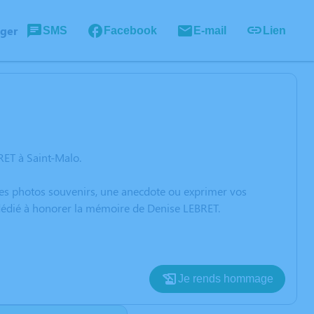
ager
SMS
Facebook
E-mail
Lien
RET à Saint-Malo.
 des photos souvenirs, une anecdote ou exprimer vos
 dédié à honorer la mémoire de Denise LEBRET.
Je rends hommage