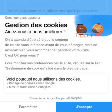
Nous vous invitons à utiliser cet espace pour laisser
vos condoléances, partager des photos souvenirs, une
anecdote ou exprimer vos pensées à travers des
poèmes ou des textes. Cet endroit est un lieu
d'expression dédié à honorer la mémoire d’Agnès
RACINNE.
Un service de plantation d’arbre hommage est
disponible ici
.
Je rends hommage
Cérémonie civile
mercredi 07 mai 2025 à 15h30
3
Cimetière de Broualan
Le Bourg
Faire-part
Hommages
35120 Broualan